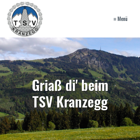
≡ Menü
Griaß di' beim
TSV Kranzegg